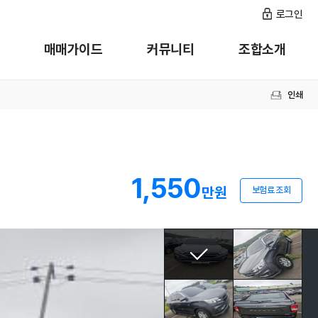
로그인
매매가이드
커뮤니티
조합소개
인쇄
1,550
만원
보험료 조회