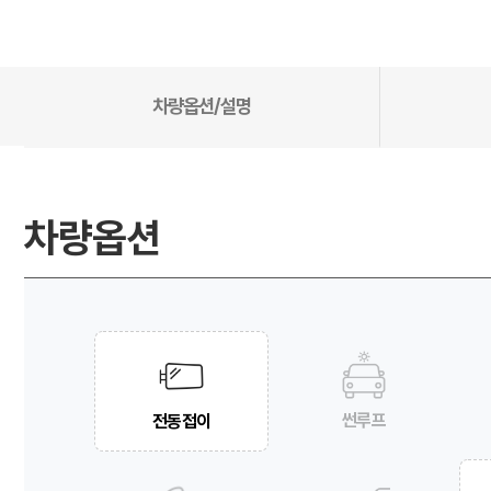
차량옵션/설명
차량옵션
썬루프
전동접이