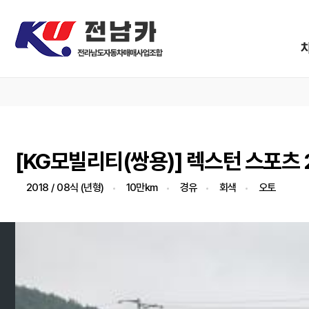
[KG모빌리티(쌍용)] 렉스턴 스포츠 
2018 / 08식 (년형)
10만km
경유
회색
오토