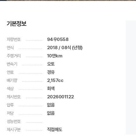
기본정보
차량번호
94우0558
연식
2018 / 08식 (년형)
주행거리
10만km
변속기
오토
연료
경유
배기량
2,157cc
색상
회색
제시번호
2026001122
압류
없음
저당
없음
성능번호
제시구분
직접매도