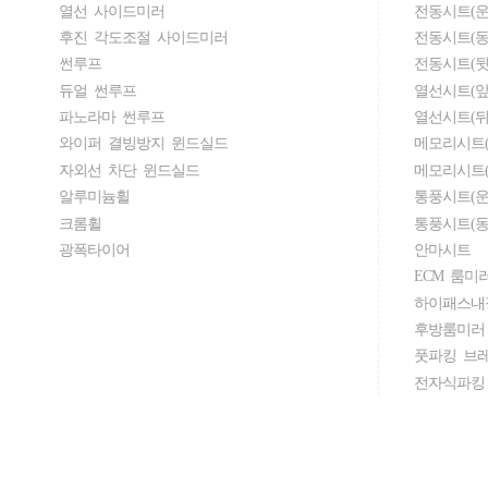
열선 사이드미러
전동시트(운
후진 각도조절 사이드미러
전동시트(동
썬루프
전동시트(뒷
듀얼 썬루프
열선시트(앞
파노라마 썬루프
열선시트(뒤
와이퍼 결빙방지 윈드실드
메모리시트(
자외선 차단 윈드실드
메모리시트(
알루미늄휠
통풍시트(운
크롬휠
통풍시트(동
광폭타이어
안마시트
ECM 룸미
하이패스내
후방룸미러
풋파킹 브
전자식파킹