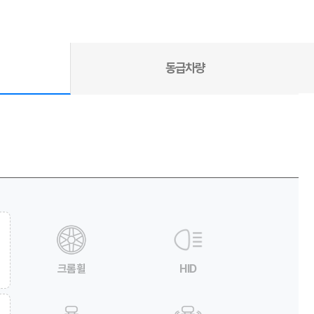
동급차량
크롬휠
HID