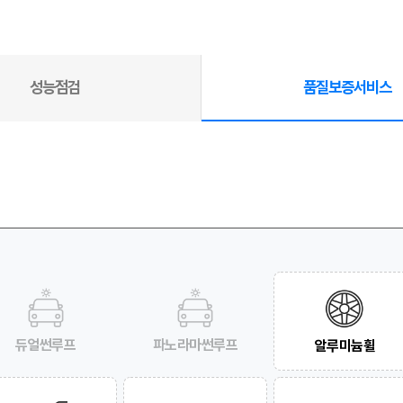
성능점검
품질보증서비스
듀얼썬루프
파노라마썬루프
알루미늄휠