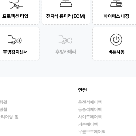
프로젝션 타입
전자식 룸미러(ECM)
하이패스 내장
후방카메라
후방감지센서
버튼시동
안전
링휠
운전석에어백
링휠
동승석에어백
스티어링 휠
사이드에어백
커튼에어백
무릎보호에어백