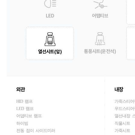
LED
어탭티브
통풍시트(운전석)
열선시트(앞)
외관
내장
HID 램프
가죽스티어
LED 램프
우드스티어
어댑티브 램프
열선내장 
하이빔
직물시트
전동 접이 사이드미러
가죽시트