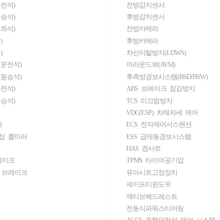
전석)
전방감지센서
승석)
후방감지센서
좌석)
전방카메라
)
후방카메라
)
차선이탈방지(LDWS)
운전석)
어라운드뷰(AVM)
동승석)
후측방경보시스템(BSD/BSW)
전석)
ABS 브레이크 잠김방지
승석)
TCS 미끄럼방지
VDC(ESP) 차체자세 제어
러
ECS 전자제어서스펜션
장 룸미러
ESS 급제동경보시스템
HAS 경사로
레이크
TPMS 타이어공기압
 브레이크
유아시트고정장치
세이프티윈도우
액티브헤드레스트
전동식파워스티어링
AGCS 주행안정성 제어 시스템