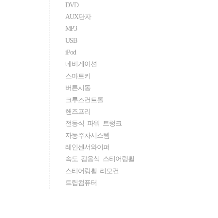
DVD
AUX단자
MP3
USB
iPod
네비게이션
스마트키
버튼시동
크루즈컨트롤
핸즈프리
전동식 파워 트렁크
자동주차시스템
레인센서와이퍼
속도 감응식 스티어링휠
스티어링휠 리모컨
트립컴퓨터