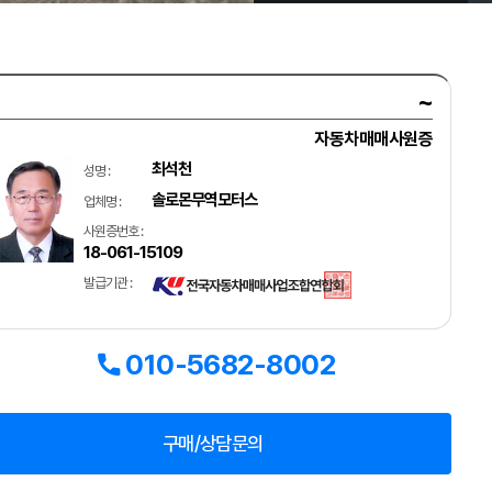
~
자동차매매사원증
최석천
성명 :
솔로몬무역모터스
업체명 :
사원증번호 :
18-061-15109
발급기관 :
010-5682-8002
구매/상담문의