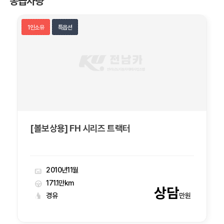
동급차량
1인소유
특옵션
[볼보상용] FH 시리즈 트랙터
2010년11월
171.1만km
상담
경유
만원