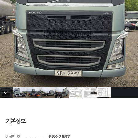
기본정보
차량번호
98소2997