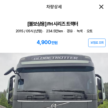
차량상세
[볼보상용] FH 시리즈 트랙터
2015 / 05식 (년형)
234.5만km
경유
녹색
오토
4,900
만원
보험료 조회