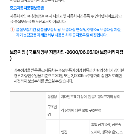
중고자동차품질보증은
자동차매입 ⇒ 성능점검 ⇒ 제시신고 및 자동차사진등록 ⇒ 인터넷사이트 광고
⇒ 품질보증 ⇒ 매도신고로 이어집니다.
품질보증기간 및 품질보증 비용, 보증대상 연식 및 주행Km, 보증대상 차종,
자기 분담금등 자세한 세부 내용은 차후 공지토록 할 예정입니다.
보증지침 ( 국토해양부 자동차팀-2600/06.05.19/ 보증처리지침
)
성능점검을 받은 중고자동차는 주요부품이 점검 항목과 차량의 상태가 상이한
경우 차량인수일을 기준으로 30일 또는 2,000Km 주행거리 중 먼저 도래한
시점까지 보상수리를 받으실 수 있습니다.
동일성
차대번호표기 상이, 원동기형식표기의 상이
구조변
각 장치에 대한 불법 구조변경
경
흡입 공기유량, 공전속
엔진
도제어, 냉각수 온도, 스