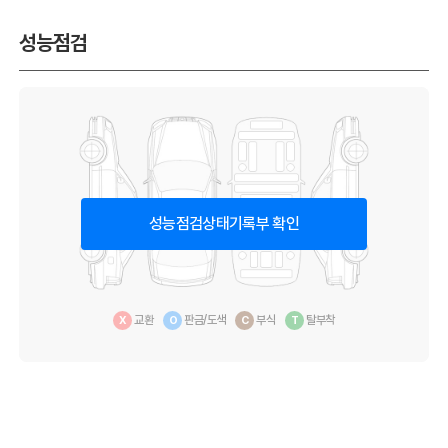
성능점검
성능점검상태기록부 확인
교환
판금/도색
부식
탈부착
X
O
C
T