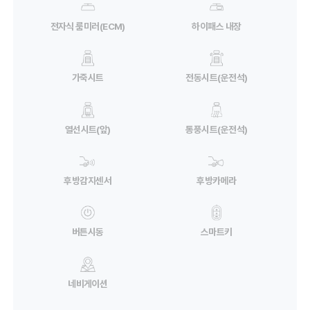
전자식 룸미러(ECM)
하이패스 내장
가죽시트
전동시트(운전석)
열선시트(앞)
통풍시트(운전석)
후방감지센서
후방카메라
버튼시동
스마트키
네비게이션