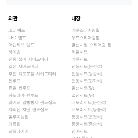
외관
내장
HID 램프
가죽스티어링휠
LED 램프
우드스티어링휠
어댑티브 램프
열선내장 스티어링 휠
하이빔
직물시트
전동 접이 사이드미러
가죽시트
열선 사이드미러
전동시트(운전석)
후진 각도조절 사이드미러
전동시트(동승석)
썬루프
전동시트(뒷좌석)
듀얼 썬루프
열선시트(앞)
파노라마 썬루프
열선시트(뒤)
와이퍼 결빙방지 윈드실드
메모리시트(운전석)
자외선 차단 윈드실드
메모리시트(동승석)
알루미늄휠
통풍시트(운전석)
크롬휠
통풍시트(동승석)
광폭타이어
안마시트
ECM 룸미러