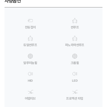
차량옵션
전동접이
썬루프
듀얼썬루프
파노라마썬루프
알루미늄휠
크롬휠
HID
LED
어탭티브
프로젝션 타입