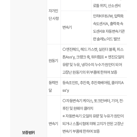
로틀 위치, 산소센서
자가진
인히비터S/W, 입력축
단 사항
속도센서A, 출력축 속
변속기
도센서B 자동변속기관
련 솔레노이드 밸브
○ 엔진헤드, 헤드 가스켓, 실린더 블록, 피스
톤Ass'y, 크랭크 축, 워터펌프 ※ 엔진오일의
원동기
유량 및 누유, 냉각수의 누수가 원인이 되어
고장난 원동기의 위 부품에 한하여 보증
동력전
등속조인트, 추진축, 추진축베어링, 클러치A
달
ss'y
○ 자동변속기 케이스, 토크컨버터, 기어, 전·
후진 및 원웨이 클러치
※ 자동변속기 오일의 유량 및 누유가 원인이
변속기
되거나 스톨시험에 의해 고지가 안된 고장난
변속기 부품에 한하여 보증
보증범위