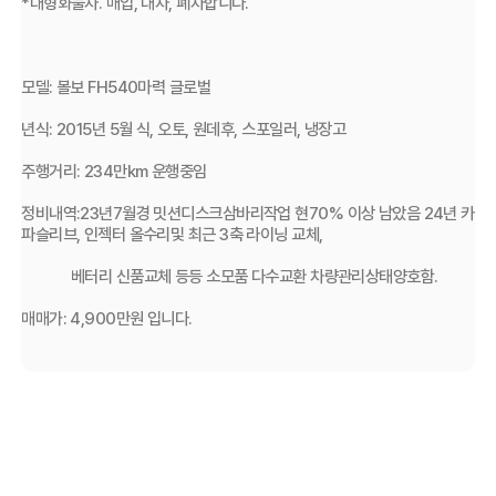
*대형화물차. 매입, 대차, 폐차합니다.
모델: 볼보 FH540마력 글로벌
년식: 2015년 5월 식, 오토, 원데후, 스포일러, 냉장고
주행거리: 234만km 운행중임
정비내역:23년7월경 밋션디스크삼바리작업 현70% 이상 남았음 24년 카
파슬리브, 인젝터 올수리및 최근 3축 라이닝 교체, 
             베터리 신품교체 등등 소모품 다수교환 차량관리상태양호함.
매매가: 4,900만원 입니다.