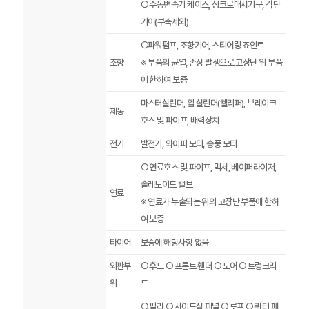
○ 수동변속기 케이스, 싱크로매시기구, 각단
기어(부축제외)
○파워펌프, 조향기어, 스티어링 죠인트
조향
※ 부품의 균열, 손상 발생으로 고장난 위 부품
에 한하여 보증
마스터실린더, 휠 실린더(켈리퍼), 브레이크
제동
호스 및 파이프, 배력장치
전기
발전기, 와이퍼 모터, 송풍 모터
○ 연료호스 및 파이프, 믹서, 베이퍼라이저,
솔레노이드 밸브
연료
※ 연료가 누출되는 위의 고장난 부품에 한하
여 보증
타이어
보증에 해당사항 없음
외판부
○ 후드 ○ 프론트 휀더 ○ 도어 ○ 트렁크리
위
드
○ 필라 ○ 사이드실 패널 ○ 루프 ○ 쿼터 패