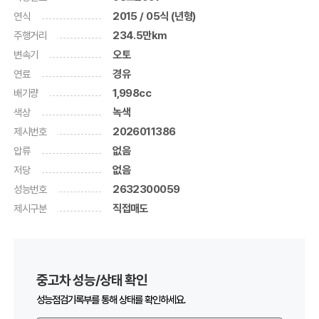
연식
2015 / 05식 (년형)
주행거리
234.5만km
변속기
오토
연료
경유
배기량
1,998cc
색상
녹색
제시번호
2026011386
압류
없음
저당
없음
성능번호
2632300059
제시구분
직접매도
중고차 성능/상태 확인
성능점검기록부를 통해 상태를 확인하세요.