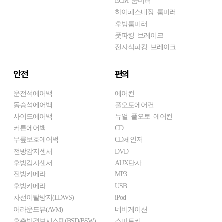
하이패스내장 룸미러
후방룸미러
풋파킹 브레이크
전자식파킹 브레이크
안전
편의
운전석에어백
에어컨
동승석에어백
풀오토에어컨
사이드에어백
듀얼 풀오토 에어컨
커튼에어백
CD
무릎보호에어백
CD체인저
전방감지센서
DVD
후방감지센서
AUX단자
전방카메라
MP3
후방카메라
USB
차선이탈방지(LDWS)
iPod
어라운드뷰(AVM)
네비게이션
후측방경보시스템(BSD/BSW)
스마트키