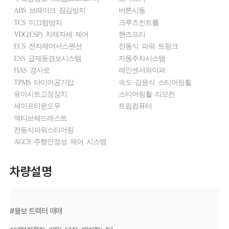
ABS 브레이크 잠김방지
버튼시동
TCS 미끄럼방지
크루즈컨트롤
VDC(ESP) 차체자세 제어
핸즈프리
ECS 전자제어서스펜션
전동식 파워 트렁크
ESS 급제동경보시스템
자동주차시스템
HAS 경사로
레인센서와이퍼
TPMS 타이어공기압
속도 감응식 스티어링휠
유아시트고정장치
스티어링휠 리모컨
세이프티윈도우
트립컴퓨터
액티브헤드레스트
전동식파워스티어링
AGCS 주행안정성 제어 시스템
차량설명
#볼보 트랙터 매매