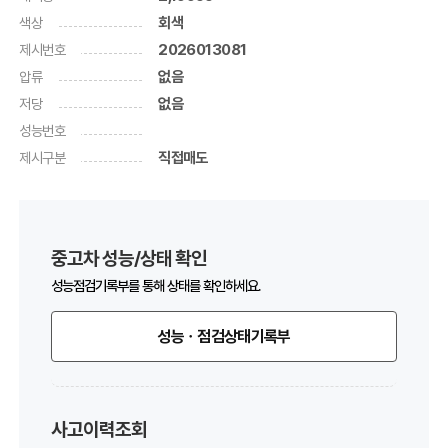
색상
회색
제시번호
2026013081
압류
없음
저당
없음
성능번호
제시구분
직접매도
중고차 성능/상태 확인
성능점검기록부를 통해 상태를 확인하세요.
성능ㆍ점검상태기록부
사고이력조회