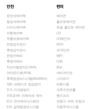
안전
편의
운전석에어백
에어컨
동승석에어백
풀오토에어컨
사이드에어백
듀얼 풀오토 에어컨
커튼에어백
CD
무릎보호에어백
CD체인저
전방감지센서
DVD
후방감지센서
AUX단자
전방카메라
MP3
후방카메라
USB
차선이탈방지(LDWS)
iPod
어라운드뷰(AVM)
네비게이션
후측방경보시스템(BSD/BSW)
스마트키
ABS 브레이크 잠김방지
버튼시동
TCS 미끄럼방지
크루즈컨트롤
VDC(ESP) 차체자세 제어
핸즈프리
ECS 전자제어서스펜션
전동식 파워 트렁크
ESS 급제동경보시스템
자동주차시스템