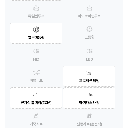
듀얼썬루프
파노라마썬루프
크롬휠
알루미늄휠
HID
LED
어탭티브
프로젝션 타입
전자식 룸미러(ECM)
하이패스 내장
가죽시트
전동시트(운전석)