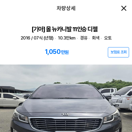
차량상세
[기아] 올 뉴카니발 11인승 디젤
2016 / 07식 (년형)
10.3만km
경유
회색
오토
1,050
만원
보험료 조회