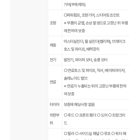
기어(부축제외)
○파워펌프, 조향기어, 스티어링 죠인트
조향
※ 부품의 균열, 손상 발생으로 고장난 위 부품
에 한하여 보증
마스터실린더, 휠 실린더(켈리퍼), 브레이크
제동
호스 및 파이프, 배력장치
전기
발전기, 와이퍼 모터, 송풍 모터
○ 연료호스 및 파이프, 믹서, 베이퍼라이저,
솔레노이드 밸브
연료
※ 연료가 누출되는 위의 고장난 부품에 한하
여 보증
타이어
보증에 해당사항 없음
외판부
○ 후드 ○ 프론트 휀더 ○ 도어 ○ 트렁크리
위
드
○ 필라 ○ 사이드실 패널 ○ 루프 ○ 쿼터 패