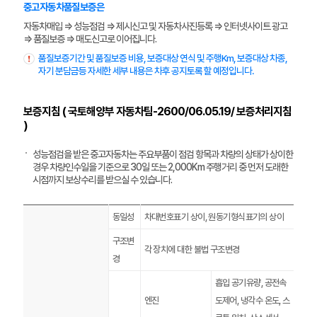
중고자동차품질보증은
자동차매입 ⇒ 성능점검 ⇒ 제시신고 및 자동차사진등록 ⇒ 인터넷사이트 광고
⇒ 품질보증 ⇒ 매도신고로 이어집니다.
품질보증기간 및 품질보증 비용, 보증대상 연식 및 주행Km, 보증대상 차종,
자기 분담금등 자세한 세부 내용은 차후 공지토록 할 예정입니다.
보증지침 ( 국토해양부 자동차팀-2600/06.05.19/ 보증처리지침
)
성능점검을 받은 중고자동차는 주요부품이 점검 항목과 차량의 상태가 상이한
경우 차량인수일을 기준으로 30일 또는 2,000Km 주행거리 중 먼저 도래한
시점까지 보상수리를 받으실 수 있습니다.
동일성
차대번호표기 상이, 원동기형식표기의 상이
구조변
각 장치에 대한 불법 구조변경
경
흡입 공기유량, 공전속
엔진
도제어, 냉각수 온도, 스