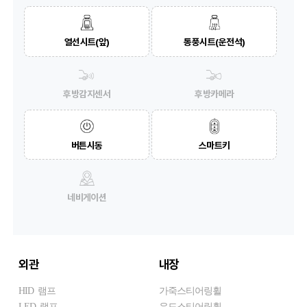
열선시트(앞)
통풍시트(운전석)
후방감지센서
후방카메라
버튼시동
스마트키
네비게이션
외관
내장
HID 램프
가죽스티어링휠
LED 램프
우드스티어링휠