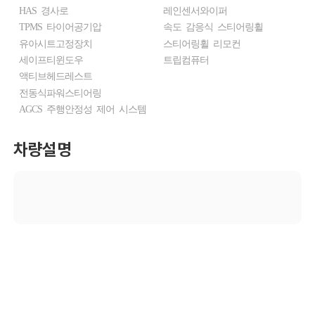
HAS 경사로
레인센서와이퍼
TPMS 타이어공기압
속도 감응식 스티어링휠
유아시트고정장치
스티어링휠 리모컨
세이프티윈도우
트립컴퓨터
액티브헤드레스트
전동식파워스티어링
AGCS 주행안정성 제어 시스템
차량설명