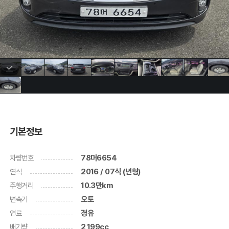
기본정보
차량번호
78머6654
연식
2016 / 07식 (년형)
주행거리
10.3만km
변속기
오토
연료
경유
배기량
2,199cc