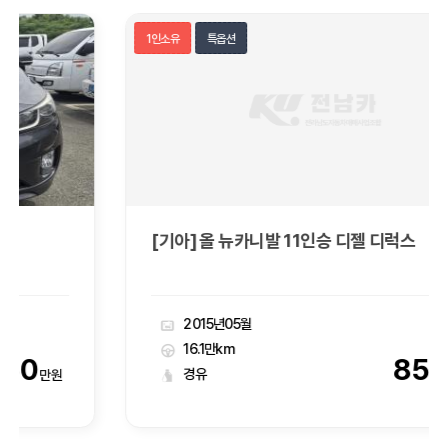
1인소유
특옵션
[기아] 올 뉴카니발 11인승 디젤 디럭스
2015년05월
16.1만km
850
경유
만원