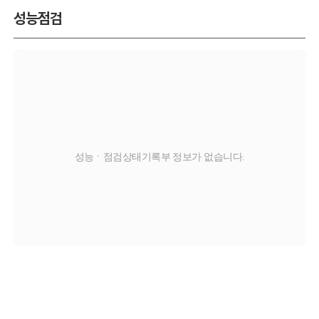
성능점검
성능ㆍ점검상태기록부 정보가 없습니다.
교환
판금/도색
부식
탈부착
X
O
C
T