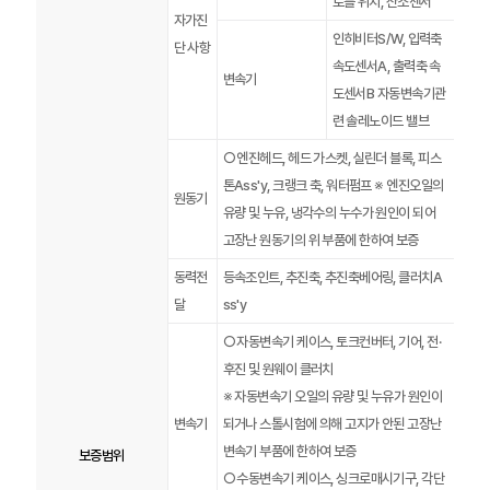
로틀 위치, 산소센서
자가진
인히비터S/W, 입력축
단 사항
속도센서A, 출력축 속
변속기
도센서B 자동변속기관
련 솔레노이드 밸브
○ 엔진헤드, 헤드 가스켓, 실린더 블록, 피스
톤Ass'y, 크랭크 축, 워터펌프 ※ 엔진오일의
원동기
유량 및 누유, 냉각수의 누수가 원인이 되어
고장난 원동기의 위 부품에 한하여 보증
동력전
등속조인트, 추진축, 추진축베어링, 클러치A
달
ss'y
○ 자동변속기 케이스, 토크컨버터, 기어, 전·
후진 및 원웨이 클러치
※ 자동변속기 오일의 유량 및 누유가 원인이
변속기
되거나 스톨시험에 의해 고지가 안된 고장난
변속기 부품에 한하여 보증
보증범위
○ 수동변속기 케이스, 싱크로매시기구, 각단