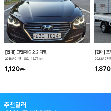
[현대] 그랜저IG 2.2 디젤
[현대] 포
2018년04월
오토
15.7만km
2023년07월
1,120
1,870
만원
추천딜러