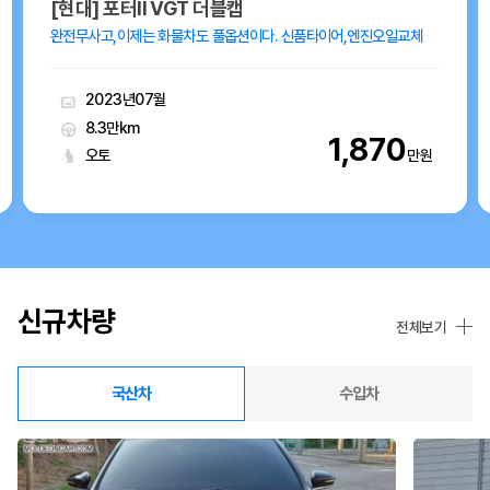
[현대] 포터II VGT 더블캡
완전무사고,이제는 화물차도 풀옵션이다. 신품타이어,엔진오일교체
2023년07월
8.3만km
1,870
오토
만원
신규차량
전체보기
국산차
수입차