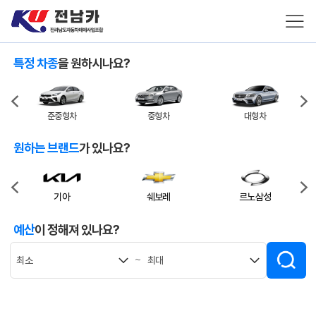
특정 차종
을 원하시나요?
준중형차
중형차
대형차
원하는 브랜드
가 있나요?
기아
쉐보레
르노삼성
예산
이 정해져 있나요?
~