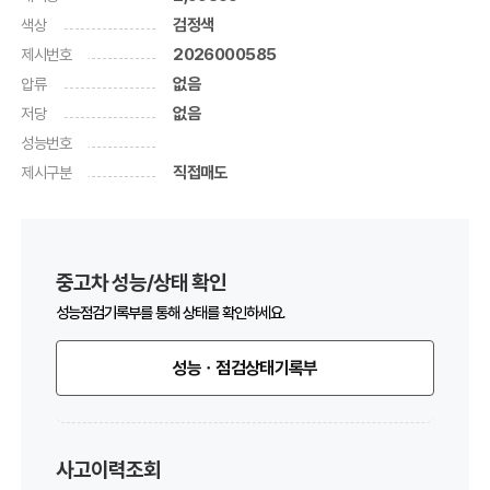
색상
검정색
제시번호
2026000585
압류
없음
저당
없음
성능번호
제시구분
직접매도
중고차 성능/상태 확인
성능점검기록부를 통해 상태를 확인하세요.
성능ㆍ점검상태기록부
사고이력조회