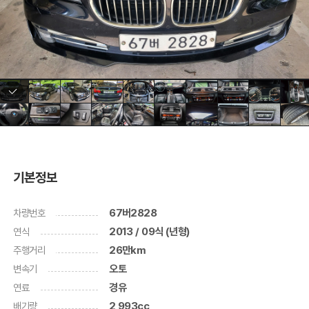
기본정보
차량번호
67버2828
연식
2013 / 09식 (년형)
주행거리
26만km
변속기
오토
연료
경유
배기량
2,993cc