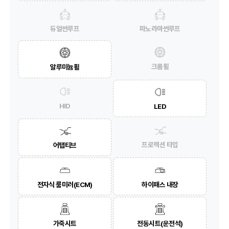
듀얼썬루프
파노라마썬루프
크롬휠
알루미늄휠
HID
LED
프로젝션 타입
어탭티브
전자식 룸미러(ECM)
하이패스 내장
가죽시트
전동시트(운전석)