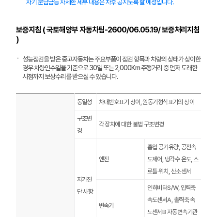
자기 분담금등 자세한 세부 내용은 차후 공지토록 할 예정입니다.
보증지침 ( 국토해양부 자동차팀-2600/06.05.19/ 보증처리지침
)
성능점검을 받은 중고자동차는 주요부품이 점검 항목과 차량의 상태가 상이한
경우 차량인수일을 기준으로 30일 또는 2,000Km 주행거리 중 먼저 도래한
시점까지 보상수리를 받으실 수 있습니다.
동일성
차대번호표기 상이, 원동기형식표기의 상이
구조변
각 장치에 대한 불법 구조변경
경
흡입 공기유량, 공전속
엔진
도제어, 냉각수 온도, 스
로틀 위치, 산소센서
자가진
인히비터S/W, 입력축
단 사항
속도센서A, 출력축 속
변속기
도센서B 자동변속기관