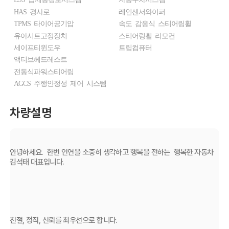
HAS 경사로
레인센서와이퍼
TPMS 타이어공기압
속도 감응식 스티어링휠
유아시트고정장치
스티어링휠 리모컨
세이프티윈도우
트립컴퓨터
액티브헤드레스트
전동식파워스티어링
AGCS 주행안정성 제어 시스템
차량설명
안녕하세요.  한번 인연을 소중히 생각하고 행복을 전하는  행복한 자동차 
김석태 대표입니다.
친절, 정직, 신뢰를 최우선으로 합니다.