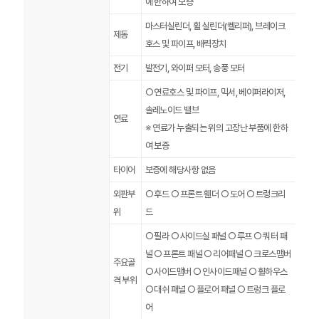
에 한하여 보증
마스터실린더, 휠 실린더(켈리퍼), 브레이크
제동
호스 및 파이프, 배력장치
전기
발전기, 와이퍼 모터, 송풍 모터
○ 연료호스 및 파이프, 믹서, 베이퍼라이저,
솔레노이드 밸브
연료
※ 연료가 누출되는 위의 고장난 부품에 한하
여 보증
타이어
보증에 해당사항 없음
외판부
○ 후드 ○ 프론트 휀더 ○ 도어 ○ 트렁크리
위
드
○ 필라 ○ 사이드실 패널 ○ 루프 ○ 쿼터 패
널 ○ 프론트 패널 ○ 리어패널 ○ 크로스맴버
주요골
○ 사이드맴버 ○ 인사이드패널 ○ 휠하우스
격 부위
○ 대쉬 패널 ○ 플로어 패널 ○ 트렁크 플로
어