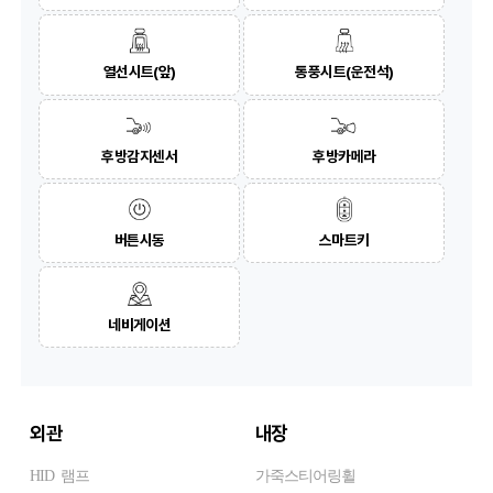
열선시트(앞)
통풍시트(운전석)
후방감지센서
후방카메라
버튼시동
스마트키
네비게이션
외관
내장
HID 램프
가죽스티어링휠