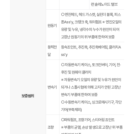
련 솔레노이드 밸브
○ 엔진헤드, 헤드 가스켓, 실린더 블록, 피스
톤Ass'y, 크랭크 축, 워터펌프 ※ 엔진오일의
원동기
유량 및 누유, 냉각수의 누수가 원인이 되어
고장난 원동기의 위 부품에 한하여 보증
동력전
등속조인트, 추진축, 추진축베어링, 클러치A
달
ss'y
○ 자동변속기 케이스, 토크컨버터, 기어, 전·
후진 및 원웨이 클러치
※ 자동변속기 오일의 유량 및 누유가 원인이
변속기
되거나 스톨시험에 의해 고지가 안된 고장난
변속기 부품에 한하여 보증
보증범위
○ 수동변속기 케이스, 싱크로매시기구, 각단
기어(부축제외)
○파워펌프, 조향기어, 스티어링 죠인트
조향
※ 부품의 균열, 손상 발생으로 고장난 위 부품