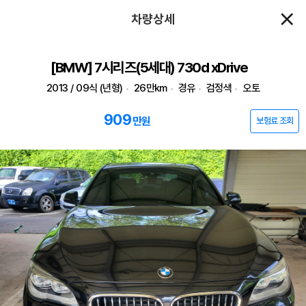
차량상세
[BMW] 7시리즈(5세대) 730d xDrive
2013 / 09식 (년형)
26만km
경유
검정색
오토
909
만원
보험료 조회