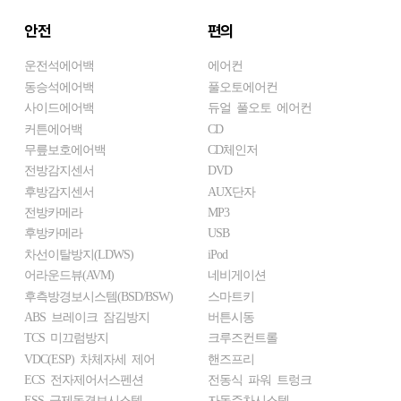
안전
편의
운전석에어백
에어컨
동승석에어백
풀오토에어컨
사이드에어백
듀얼 풀오토 에어컨
커튼에어백
CD
무릎보호에어백
CD체인저
전방감지센서
DVD
후방감지센서
AUX단자
전방카메라
MP3
후방카메라
USB
차선이탈방지(LDWS)
iPod
어라운드뷰(AVM)
네비게이션
후측방경보시스템(BSD/BSW)
스마트키
ABS 브레이크 잠김방지
버튼시동
TCS 미끄럼방지
크루즈컨트롤
VDC(ESP) 차체자세 제어
핸즈프리
ECS 전자제어서스펜션
전동식 파워 트렁크
ESS 급제동경보시스템
자동주차시스템