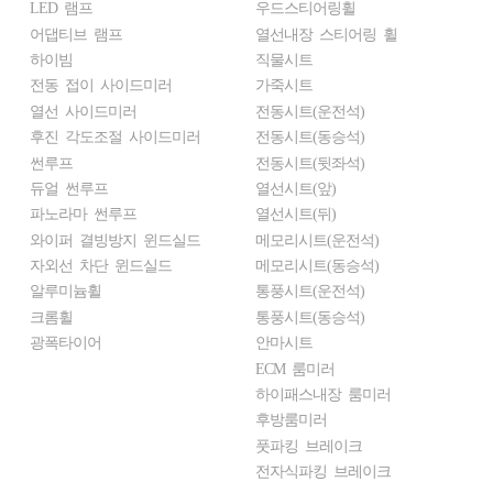
LED 램프
우드스티어링휠
어댑티브 램프
열선내장 스티어링 휠
하이빔
직물시트
전동 접이 사이드미러
가죽시트
열선 사이드미러
전동시트(운전석)
후진 각도조절 사이드미러
전동시트(동승석)
썬루프
전동시트(뒷좌석)
듀얼 썬루프
열선시트(앞)
파노라마 썬루프
열선시트(뒤)
와이퍼 결빙방지 윈드실드
메모리시트(운전석)
자외선 차단 윈드실드
메모리시트(동승석)
알루미늄휠
통풍시트(운전석)
크롬휠
통풍시트(동승석)
광폭타이어
안마시트
ECM 룸미러
하이패스내장 룸미러
후방룸미러
풋파킹 브레이크
전자식파킹 브레이크