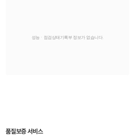
성능ㆍ점검상태기록부 정보가 없습니다.
교환
판금/도색
부식
탈부착
X
O
C
T
품질보증 서비스