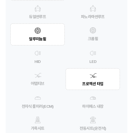
듀얼썬루프
파노라마썬루프
크롬휠
알루미늄휠
HID
LED
어탭티브
프로젝션 타입
전자식 룸미러(ECM)
하이패스 내장
가죽시트
전동시트(운전석)