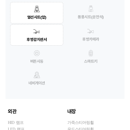
통풍시트(운전석)
열선시트(앞)
후방카메라
후방감지센서
버튼시동
스마트키
네비게이션
외관
내장
HID 램프
가죽스티어링휠
LED 램프
우드스티어링휠