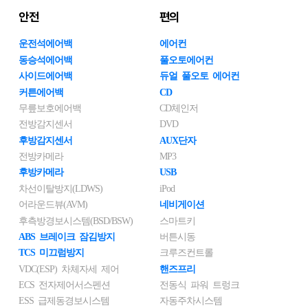
안전
편의
운전석에어백
에어컨
동승석에어백
풀오토에어컨
사이드에어백
듀얼 풀오토 에어컨
커튼에어백
CD
무릎보호에어백
CD체인저
전방감지센서
DVD
후방감지센서
AUX단자
전방카메라
MP3
후방카메라
USB
차선이탈방지(LDWS)
iPod
어라운드뷰(AVM)
네비게이션
후측방경보시스템(BSD/BSW)
스마트키
ABS 브레이크 잠김방지
버튼시동
TCS 미끄럼방지
크루즈컨트롤
VDC(ESP) 차체자세 제어
핸즈프리
ECS 전자제어서스펜션
전동식 파워 트렁크
ESS 급제동경보시스템
자동주차시스템