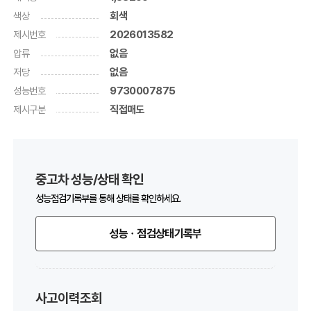
색상
회색
제시번호
2026013582
압류
없음
저당
없음
성능번호
9730007875
제시구분
직접매도
중고차 성능/상태 확인
성능점검기록부를 통해 상태를 확인하세요.
성능ㆍ점검상태기록부
사고이력조회