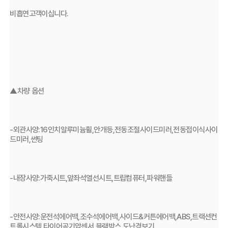
비흡연고객이십니다.
▲차량 옵션
-외관사양:16인치알루미늄휠,안개등,전동조절사이드미러,전동접이식사이
드미러,썬팅
-내장사양:가죽시트,앞좌석열선시트,트립컴퓨터,파워핸들
-안전사양:운전석에어백,조수석에어백,사이드&커튼에어백,ABS,트랙션컨
트롤시스템,타이어공기압센서,블랙박스,도난경보기