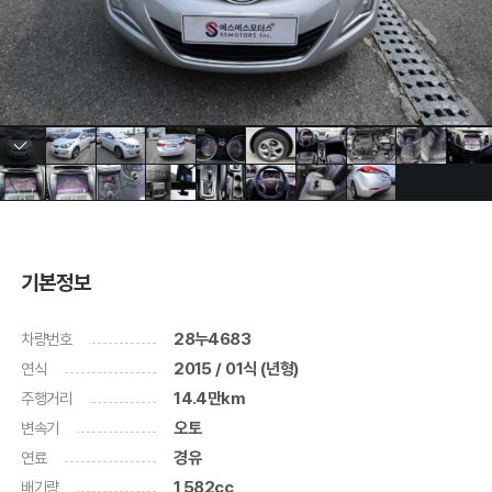
기본정보
차량번호
28누4683
연식
2015 / 01식 (년형)
주행거리
14.4만km
변속기
오토
연료
경유
배기량
1,582cc