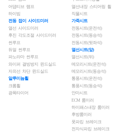
어댑티브 램프
열선내장 스티어링 휠
하이빔
직물시트
전동 접이 사이드미러
가죽시트
열선 사이드미러
전동시트(운전석)
후진 각도조절 사이드미러
전동시트(동승석)
썬루프
전동시트(뒷좌석)
듀얼 썬루프
열선시트(앞)
파노라마 썬루프
열선시트(뒤)
와이퍼 결빙방지 윈드실드
메모리시트(운전석)
자외선 차단 윈드실드
메모리시트(동승석)
알루미늄휠
통풍시트(운전석)
크롬휠
통풍시트(동승석)
광폭타이어
안마시트
ECM 룸미러
하이패스내장 룸미러
후방룸미러
풋파킹 브레이크
전자식파킹 브레이크