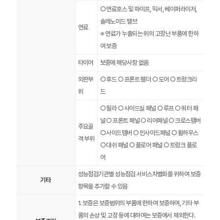
○ 연료호스 및 파이프, 믹서, 베이퍼라이저,
솔레노이드 밸브
연료
※ 연료가 누출되는 위의 고장난 부품에 한하
여 보증
타이어
보증에 해당사항 없음
외판부
○ 후드 ○ 프론트 휀더 ○ 도어 ○ 트렁크리
위
드
○ 필라 ○ 사이드실 패널 ○ 루프 ○ 쿼터 패
널 ○ 프론트 패널 ○ 리어패널 ○ 크로스맴버
주요골
○ 사이드맴버 ○ 인사이드패널 ○ 휠하우스
격 부위
○ 대쉬 패널 ○ 플로어 패널 ○ 트렁크 플로
어
성능점검기관별 성능점검 서비스차별화를 위하여 보증
기타
항목을 추가할 수 있음
1. 보증은 보증범위의 부품에 한하여 보증하며, 기타 부
품의 손상 및 고장 등에 대하여는 보증에서 제외한다.