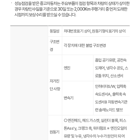
성능점검을 받은 중고자동차는 주요부품이 점검 항목과 차량의 상태가 상이한
경우 차량인수일을 기준으로 30일 또는 2,000Km 주행거리 중 먼저 도래한
시점까지 보상수리를 받으실 수 있습니다.
동일성
차대번호표기 상이, 원동기형식표기의 상이
구조변
각 장치에 대한 불법 구조변경
경
흡입 공기유량, 공전속
엔진
도제어, 냉각수 온도, 스
로틀 위치, 산소센서
자가진
인히비터S/W, 입력축
단 사항
속도센서A, 출력축 속
변속기
도센서B 자동변속기관
련 솔레노이드 밸브
○ 엔진헤드, 헤드 가스켓, 실린더 블록, 피스
톤Ass'y, 크랭크 축, 워터펌프 ※ 엔진오일의
원동기
유량 및 누유, 냉각수의 누수가 원인이 되어