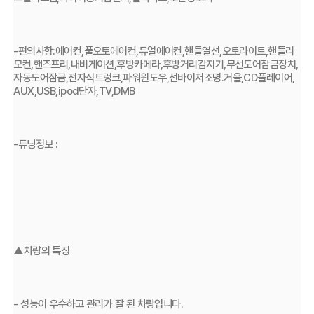
-편의사항:에어컨,풀오토에어컨,듀얼에어컨,핸들열선,오토라이트,핸들리
모컨,핸즈프리,내비게이션,후방카메라,후방거리감지기,무선도어잠금장치,
자동도어잠금,전자식트렁크,파워윈도우,선바이저조명.거울,CD플레이어,
AUX,USB,ipod단자,TV,DMB
-튜닝정보 :
▲차량의 특징
- 성능이 우수하고 관리가 잘 된 차량입니다.