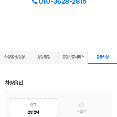
010-3628-2815
차량옵션/설명
성능점검
품질보증서비스
동급차량
차량옵션
썬루프
전동접이