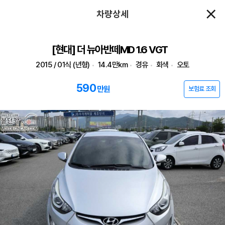
차량상세
[현대] 더 뉴아반떼MD 1.6 VGT
2015 / 01식 (년형)
14.4만km
경유
회색
오토
590
만원
보험료 조회