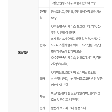
고장난 원동기의 위 부품에 한하여 보증
동력전
등속조인트, 추진축, 추진축베어링, 클러치A
달
ss'y
○ 자동변속기 케이스, 토크컨버터, 기어, 전·
후진 및 원웨이 클러치
※ 자동변속기 오일의 유량 및 누유가 원인이
변속기
되거나 스톨시험에 의해 고지가 안된 고장난
변속기 부품에 한하여 보증
보증범위
○ 수동변속기 케이스, 싱크로매시기구, 각단
기어(부축제외)
○파워펌프, 조향기어, 스티어링 죠인트
조향
※ 부품의 균열, 손상 발생으로 고장난 위 부품
에 한하여 보증
마스터실린더, 휠 실린더(켈리퍼), 브레이크
제동
호스 및 파이프, 배력장치
전기
발전기, 와이퍼 모터, 송풍 모터