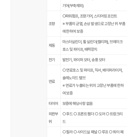
기어(부축제외)
○파워펌프, 조향기어, 스티어링 죠인트
조향
※ 부품의 균열, 손상 발생으로 고장난 위 부품
에 한하여 보증
마스터실린더, 휠 실린더(켈리퍼), 브레이크
제동
호스 및 파이프, 배력장치
전기
발전기, 와이퍼 모터, 송풍 모터
○ 연료호스 및 파이프, 믹서, 베이퍼라이저,
솔레노이드 밸브
연료
※ 연료가 누출되는 위의 고장난 부품에 한하
여 보증
타이어
보증에 해당사항 없음
외판부
○ 후드 ○ 프론트 휀더 ○ 도어 ○ 트렁크리
위
드
○ 필라 ○ 사이드실 패널 ○ 루프 ○ 쿼터 패