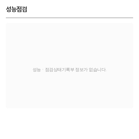
성능점검
성능ㆍ점검상태기록부 정보가 없습니다.
교환
판금/도색
부식
탈부착
X
O
C
T