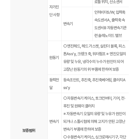
로틀 위치, 산소센서
자가진
인히비터S/W, 입력축
단 사항
속도센서A, 출력축 속
변속기
도센서B 자동변속기관
련 솔레노이드 밸브
○ 엔진헤드, 헤드 가스켓, 실린더 블록, 피스
톤Ass'y, 크랭크 축, 워터펌프 ※ 엔진오일의
원동기
유량 및 누유, 냉각수의 누수가 원인이 되어
고장난 원동기의 위 부품에 한하여 보증
동력전
등속조인트, 추진축, 추진축베어링, 클러치A
달
ss'y
○ 자동변속기 케이스, 토크컨버터, 기어, 전·
후진 및 원웨이 클러치
※ 자동변속기 오일의 유량 및 누유가 원인이
변속기
되거나 스톨시험에 의해 고지가 안된 고장난
변속기 부품에 한하여 보증
보증범위
○ 수동변속기 케이스, 싱크로매시기구, 각단