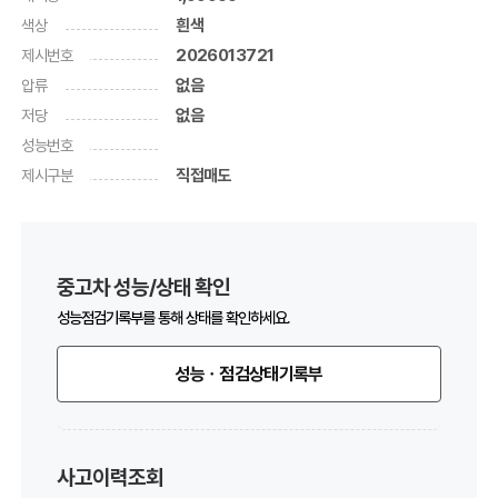
색상
흰색
제시번호
2026013721
압류
없음
저당
없음
성능번호
제시구분
직접매도
중고차 성능/상태 확인
성능점검기록부를 통해 상태를 확인하세요.
성능ㆍ점검상태기록부
사고이력조회