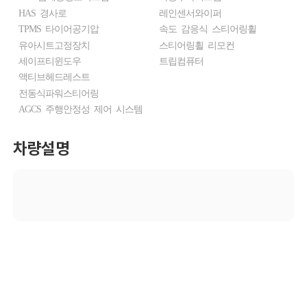
HAS 경사로
레인센서와이퍼
TPMS 타이어공기압
속도 감응식 스티어링휠
유아시트고정장치
스티어링휠 리모컨
세이프티윈도우
트립컴퓨터
액티브헤드레스트
전동식파워스티어링
AGCS 주행안정성 제어 시스템
차량설명