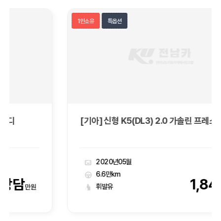
1인소유
특옵션
[기아] 신형 K5(DL3) 2.0 가솔린 프레스티지
2020년05월
6.6만km
1,845
휘발유
만원