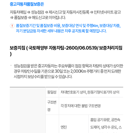
중고자동차품질보증은
자동차매입 ⇒ 성능점검 ⇒ 제시신고 및 자동차사진등록 ⇒ 인터넷사이트 광고
⇒ 품질보증 ⇒ 매도신고로 이어집니다.
품질보증기간 및 품질보증 비용, 보증대상 연식 및 주행Km, 보증대상 차종,
자기 분담금등 자세한 세부 내용은 차후 공지토록 할 예정입니다.
보증지침 ( 국토해양부 자동차팀-2600/06.05.19/ 보증처리지침
)
성능점검을 받은 중고자동차는 주요부품이 점검 항목과 차량의 상태가 상이한
경우 차량인수일을 기준으로 30일 또는 2,000Km 주행거리 중 먼저 도래한
시점까지 보상수리를 받으실 수 있습니다.
동일성
차대번호표기 상이, 원동기형식표기의 상이
구조변
각 장치에 대한 불법 구조변경
경
흡입 공기유량, 공전속
엔진
도제어, 냉각수 온도, 스