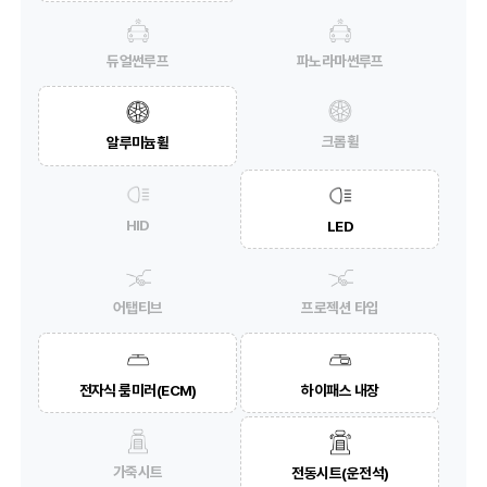
듀얼썬루프
파노라마썬루프
크롬휠
알루미늄휠
HID
LED
어탭티브
프로젝션 타입
전자식 룸미러(ECM)
하이패스 내장
가죽시트
전동시트(운전석)