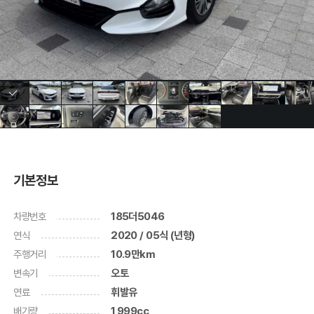
기본정보
차량번호
185더5046
연식
2020 / 05식 (년형)
주행거리
10.9만km
변속기
오토
연료
휘발유
배기량
1,999cc