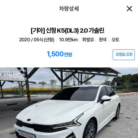
차량상세
[기아] 신형 K5(DL3) 2.0 가솔린
2020 / 05식 (년형)
10.9만km
휘발유
흰색
오토
1,500
만원
보험료 조회