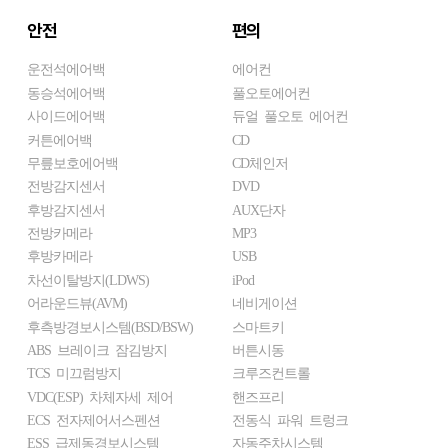
안전
편의
운전석에어백
에어컨
동승석에어백
풀오토에어컨
사이드에어백
듀얼 풀오토 에어컨
커튼에어백
CD
무릎보호에어백
CD체인저
전방감지센서
DVD
후방감지센서
AUX단자
전방카메라
MP3
후방카메라
USB
차선이탈방지(LDWS)
iPod
어라운드뷰(AVM)
네비게이션
후측방경보시스템(BSD/BSW)
스마트키
ABS 브레이크 잠김방지
버튼시동
TCS 미끄럼방지
크루즈컨트롤
VDC(ESP) 차체자세 제어
핸즈프리
ECS 전자제어서스펜션
전동식 파워 트렁크
ESS 급제동경보시스템
자동주차시스템