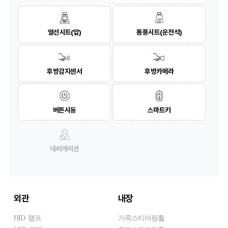
열선시트(앞)
통풍시트(운전석)
후방감지센서
후방카메라
버튼시동
스마트키
네비게이션
외관
내장
HID 램프
가죽스티어링휠