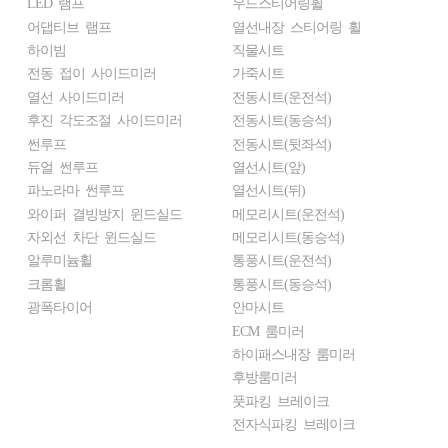
LED 램프
우드스티어링휠
어댑티브 램프
열선내장 스티어링 휠
하이빔
직물시트
전동 접이 사이드미러
가죽시트
열선 사이드미러
전동시트(운전석)
후진 각도조절 사이드미러
전동시트(동승석)
썬루프
전동시트(뒷좌석)
듀얼 썬루프
열선시트(앞)
파노라마 썬루프
열선시트(뒤)
와이퍼 결빙방지 윈드실드
메모리시트(운전석)
자외선 차단 윈드실드
메모리시트(동승석)
알루미늄휠
통풍시트(운전석)
크롬휠
통풍시트(동승석)
광폭타이어
안마시트
ECM 룸미러
하이패스내장 룸미러
후방룸미러
풋파킹 브레이크
전자식파킹 브레이크