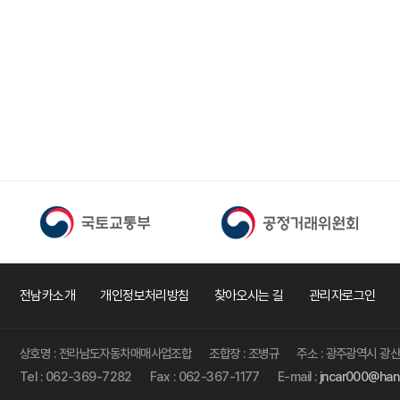
전남카소개
개인정보처리방침
찾아오시는 길
관리자로그인
상호명 : 전라남도자동차매매사업조합
조합장 : 조병규
주소 : 광주광역시 광산
Tel : 062-369-7282
Fax : 062-367-1177
E-mail :
jncar000@hanm