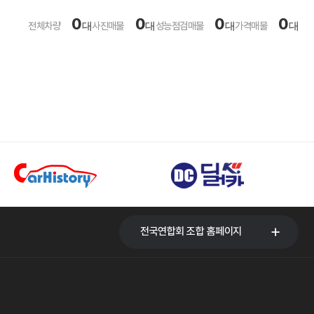
0
0
0
0
전체차량
대
사진매물
대
성능점검매물
대
가격매물
대
전국연합회 조합 홈페이지