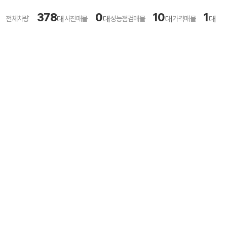
378
0
10
1
전체차량
대
사진매물
대
성능점검매물
대
가격매물
대