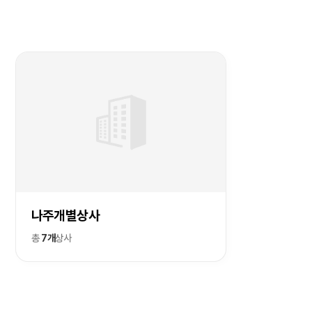
나주개별상사
총
7개
상사