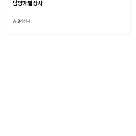
담양개별상사
총
3개
상사