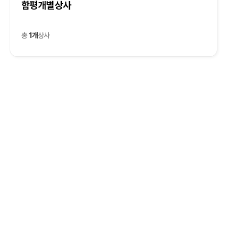
함평개별상사
총
1개
상사