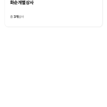
화순개별상사
총
3개
상사